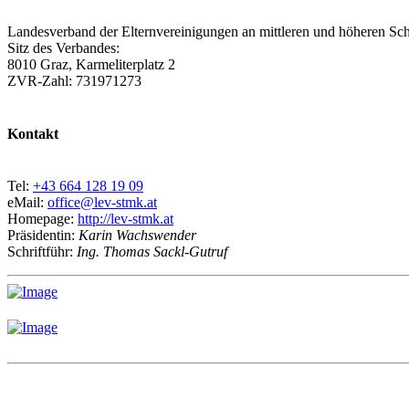
Landesverband der Elternvereinigungen an mittleren und höheren Sch
Sitz des Verbandes:
8010 Graz, Karmeliterplatz 2
ZVR-Zahl: 731971273
Kontakt
Tel:
+43 664 128 19 09
eMail:
office@lev-stmk.at
Homepage:
http://lev-stmk.at
Präsidentin:
Karin Wachswender
Schriftführ:
Ing. Thomas Sackl-Gutruf