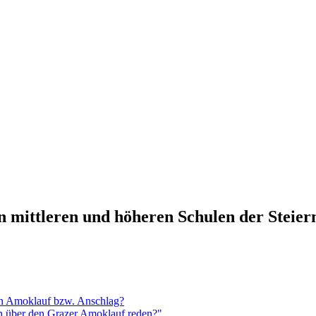
n mittleren und höheren Schulen der Steie
en Amoklauf bzw. Anschlag?
n über den Grazer Amoklauf reden?"