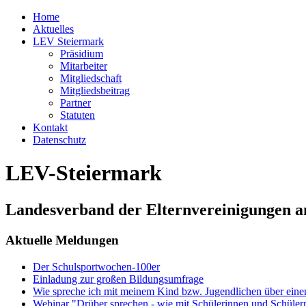
Home
Aktuelles
LEV Steiermark
Präsidium
Mitarbeiter
Mitgliedschaft
Mitgliedsbeitrag
Partner
Statuten
Kontakt
Datenschutz
LEV-Steiermark
Landesverband der Elternvereinigungen a
Aktuelle Meldungen
Der Schulsportwochen-100er
Einladung zur großen Bildungsumfrage
Wie spreche ich mit meinem Kind bzw. Jugendlichen über ein
Webinar "Drüber sprechen - wie mit Schülerinnen und Schüler