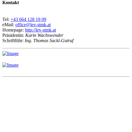
Kontakt
Tel:
+43 664 128 19 09
eMail:
office@lev-stmk.at
Homepage:
http://lev-stmk.at
Präsidentin:
Karin Wachswender
Schriftführ:
Ing. Thomas Sackl-Gutruf