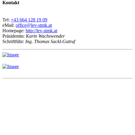
Kontakt
Tel:
+43 664 128 19 09
eMail:
office@lev-stmk.at
Homepage:
http://lev-stmk.at
Präsidentin:
Karin Wachswender
Schriftführ:
Ing. Thomas Sackl-Gutruf