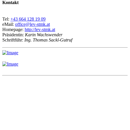
Kontakt
Tel:
+43 664 128 19 09
eMail:
office@lev-stmk.at
Homepage:
http://lev-stmk.at
Präsidentin:
Karin Wachswender
Schriftführ:
Ing. Thomas Sackl-Gutruf