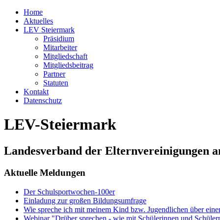
Home
Aktuelles
LEV Steiermark
Präsidium
Mitarbeiter
Mitgliedschaft
Mitgliedsbeitrag
Partner
Statuten
Kontakt
Datenschutz
LEV-Steiermark
Landesverband der Elternvereinigungen a
Aktuelle Meldungen
Der Schulsportwochen-100er
Einladung zur großen Bildungsumfrage
Wie spreche ich mit meinem Kind bzw. Jugendlichen über ein
Webinar "Drüber sprechen - wie mit Schülerinnen und Schüler