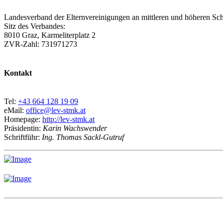
Landesverband der Elternvereinigungen an mittleren und höheren Sch
Sitz des Verbandes:
8010 Graz, Karmeliterplatz 2
ZVR-Zahl: 731971273
Kontakt
Tel:
+43 664 128 19 09
eMail:
office@lev-stmk.at
Homepage:
http://lev-stmk.at
Präsidentin:
Karin Wachswender
Schriftführ:
Ing. Thomas Sackl-Gutruf