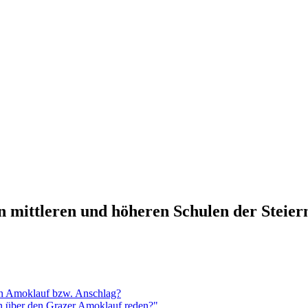
n mittleren und höheren Schulen der Steie
en Amoklauf bzw. Anschlag?
n über den Grazer Amoklauf reden?"