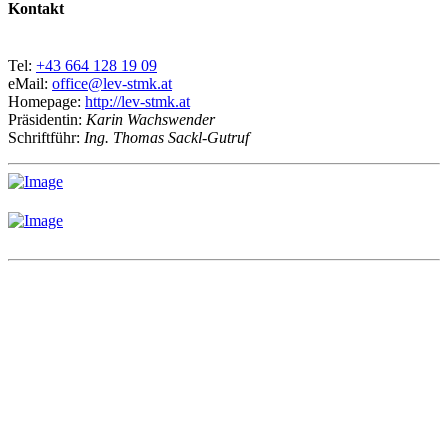
Kontakt
Tel:
+43 664 128 19 09
eMail:
office@lev-stmk.at
Homepage:
http://lev-stmk.at
Präsidentin:
Karin Wachswender
Schriftführ:
Ing. Thomas Sackl-Gutruf