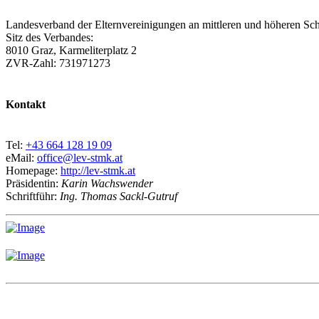
Landesverband der Elternvereinigungen an mittleren und höheren Sch
Sitz des Verbandes:
8010 Graz, Karmeliterplatz 2
ZVR-Zahl: 731971273
Kontakt
Tel:
+43 664 128 19 09
eMail:
office@lev-stmk.at
Homepage:
http://lev-stmk.at
Präsidentin:
Karin Wachswender
Schriftführ:
Ing. Thomas Sackl-Gutruf