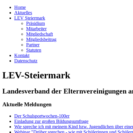
Home
Aktuelles
LEV Steiermark
Präsidium
Mitarbeiter
Mitgliedschaft
Mitgliedsbeitrag
Partner
Statuten
Kontakt
Datenschutz
LEV-Steiermark
Landesverband der Elternvereinigungen a
Aktuelle Meldungen
Der Schulsportwochen-100er
Einladung zur großen Bildungsumfrage
Wie spreche ich mit meinem Kind bzw. Jugendlichen über ein
Webinar "Drüber sprechen - wie mit Schülerinnen und Schüler