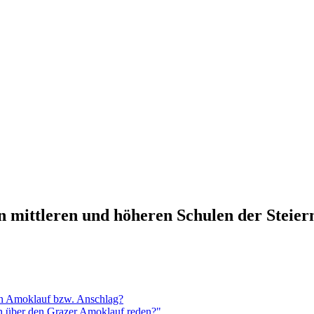
n mittleren und höheren Schulen der Steie
en Amoklauf bzw. Anschlag?
n über den Grazer Amoklauf reden?"