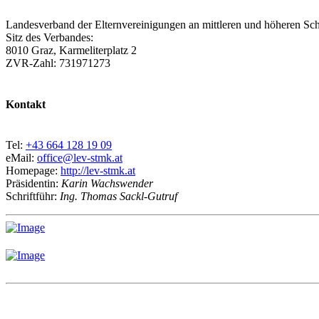
Landesverband der Elternvereinigungen an mittleren und höheren Sch
Sitz des Verbandes:
8010 Graz, Karmeliterplatz 2
ZVR-Zahl: 731971273
Kontakt
Tel:
+43 664 128 19 09
eMail:
office@lev-stmk.at
Homepage:
http://lev-stmk.at
Präsidentin:
Karin Wachswender
Schriftführ:
Ing. Thomas Sackl-Gutruf