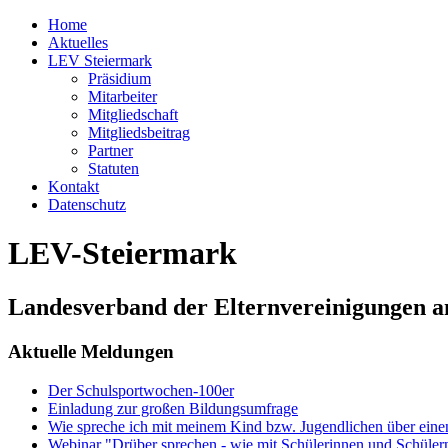
Home
Aktuelles
LEV Steiermark
Präsidium
Mitarbeiter
Mitgliedschaft
Mitgliedsbeitrag
Partner
Statuten
Kontakt
Datenschutz
LEV-Steiermark
Landesverband der Elternvereinigungen a
Aktuelle Meldungen
Der Schulsportwochen-100er
Einladung zur großen Bildungsumfrage
Wie spreche ich mit meinem Kind bzw. Jugendlichen über ein
Webinar "Drüber sprechen - wie mit Schülerinnen und Schüler