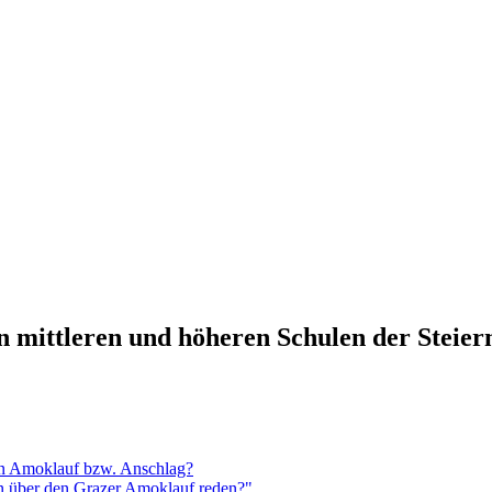
n mittleren und höheren Schulen der Steie
en Amoklauf bzw. Anschlag?
n über den Grazer Amoklauf reden?"