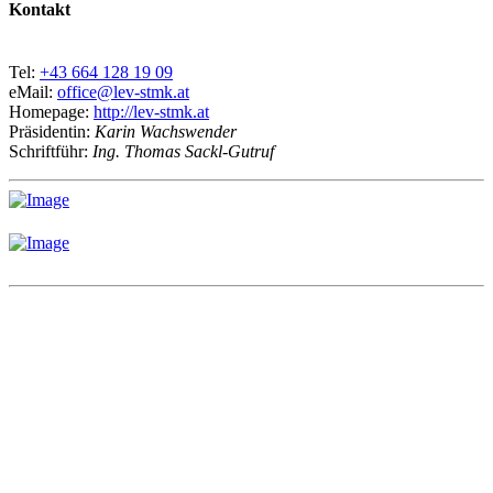
Kontakt
Tel:
+43 664 128 19 09
eMail:
office@lev-stmk.at
Homepage:
http://lev-stmk.at
Präsidentin:
Karin Wachswender
Schriftführ:
Ing. Thomas Sackl-Gutruf