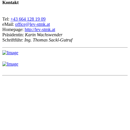
Kontakt
Tel:
+43 664 128 19 09
eMail:
office@lev-stmk.at
Homepage:
http://lev-stmk.at
Präsidentin:
Karin Wachswender
Schriftführ:
Ing. Thomas Sackl-Gutruf