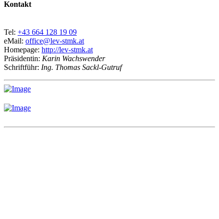
Kontakt
Tel:
+43 664 128 19 09
eMail:
office@lev-stmk.at
Homepage:
http://lev-stmk.at
Präsidentin:
Karin Wachswender
Schriftführ:
Ing. Thomas Sackl-Gutruf