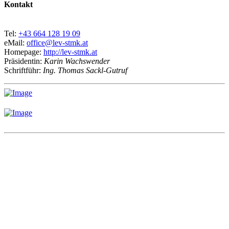
Kontakt
Tel:
+43 664 128 19 09
eMail:
office@lev-stmk.at
Homepage:
http://lev-stmk.at
Präsidentin:
Karin Wachswender
Schriftführ:
Ing. Thomas Sackl-Gutruf