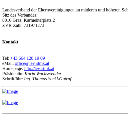
Landesverband der Elternvereinigungen an mittleren und höheren Sch
Sitz des Verbandes:
8010 Graz, Karmeliterplatz 2
ZVR-Zahl: 731971273
Kontakt
Tel:
+43 664 128 19 09
eMail:
office@lev-stmk.at
Homepage:
http://lev-stmk.at
Präsidentin:
Karin Wachswender
Schriftführ:
Ing. Thomas Sackl-Gutruf