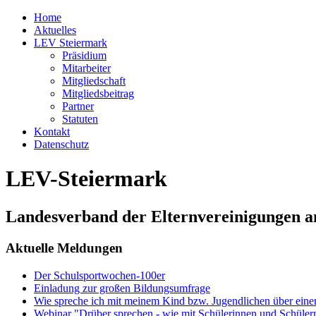
Home
Aktuelles
LEV Steiermark
Präsidium
Mitarbeiter
Mitgliedschaft
Mitgliedsbeitrag
Partner
Statuten
Kontakt
Datenschutz
LEV-Steiermark
Landesverband der Elternvereinigungen a
Aktuelle Meldungen
Der Schulsportwochen-100er
Einladung zur großen Bildungsumfrage
Wie spreche ich mit meinem Kind bzw. Jugendlichen über ein
Webinar "Drüber sprechen - wie mit Schülerinnen und Schüler