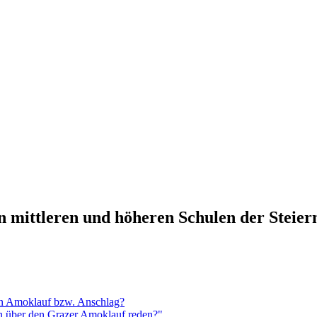
n mittleren und höheren Schulen der Steie
en Amoklauf bzw. Anschlag?
n über den Grazer Amoklauf reden?"