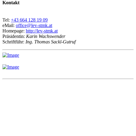
Kontakt
Tel:
+43 664 128 19 09
eMail:
office@lev-stmk.at
Homepage:
http://lev-stmk.at
Präsidentin:
Karin Wachswender
Schriftführ:
Ing. Thomas Sackl-Gutruf