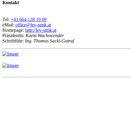
Kontakt
Tel:
+43 664 128 19 09
eMail:
office@lev-stmk.at
Homepage:
http://lev-stmk.at
Präsidentin:
Karin Wachswender
Schriftführ:
Ing. Thomas Sackl-Gutruf