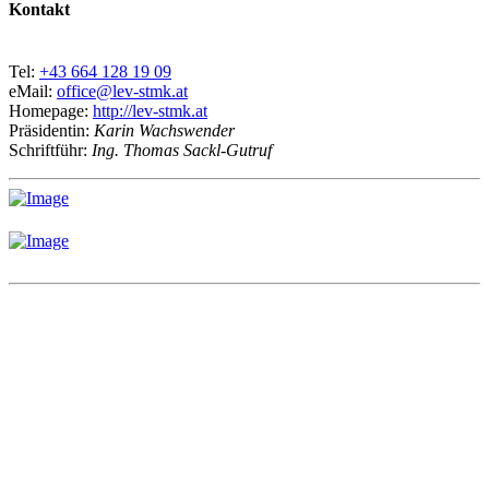
Kontakt
Tel:
+43 664 128 19 09
eMail:
office@lev-stmk.at
Homepage:
http://lev-stmk.at
Präsidentin:
Karin Wachswender
Schriftführ:
Ing. Thomas Sackl-Gutruf