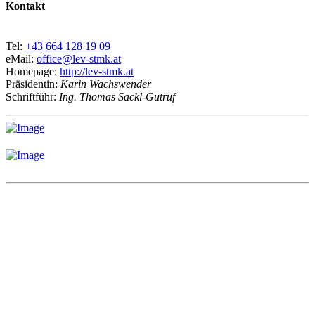
Kontakt
Tel:
+43 664 128 19 09
eMail:
office@lev-stmk.at
Homepage:
http://lev-stmk.at
Präsidentin:
Karin Wachswender
Schriftführ:
Ing. Thomas Sackl-Gutruf