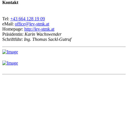
Kontakt
Tel:
+43 664 128 19 09
eMail:
office@lev-stmk.at
Homepage:
http://lev-stmk.at
Präsidentin:
Karin Wachswender
Schriftführ:
Ing. Thomas Sackl-Gutruf