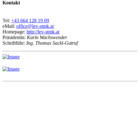
Kontakt
Tel:
+43 664 128 19 09
eMail:
office@lev-stmk.at
Homepage:
http://lev-stmk.at
Präsidentin:
Karin Wachswender
Schriftführ:
Ing. Thomas Sackl-Gutruf