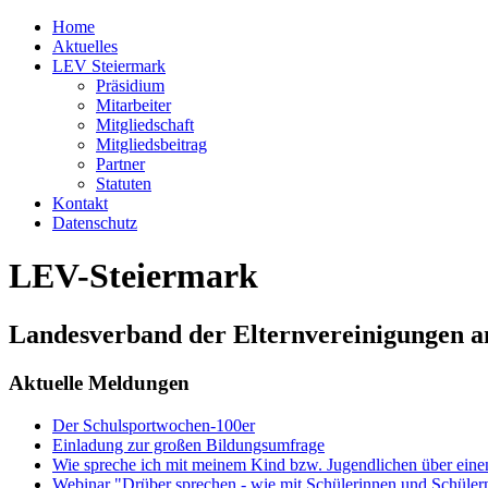
Home
Aktuelles
LEV Steiermark
Präsidium
Mitarbeiter
Mitgliedschaft
Mitgliedsbeitrag
Partner
Statuten
Kontakt
Datenschutz
LEV-Steiermark
Landesverband der Elternvereinigungen a
Aktuelle Meldungen
Der Schulsportwochen-100er
Einladung zur großen Bildungsumfrage
Wie spreche ich mit meinem Kind bzw. Jugendlichen über ein
Webinar "Drüber sprechen - wie mit Schülerinnen und Schüler