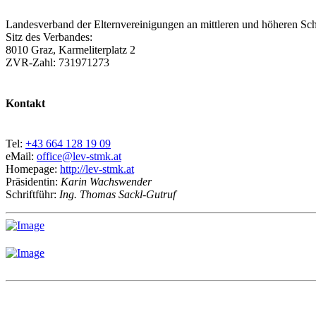
Landesverband der Elternvereinigungen an mittleren und höheren Sch
Sitz des Verbandes:
8010 Graz, Karmeliterplatz 2
ZVR-Zahl: 731971273
Kontakt
Tel:
+43 664 128 19 09
eMail:
office@lev-stmk.at
Homepage:
http://lev-stmk.at
Präsidentin:
Karin Wachswender
Schriftführ:
Ing. Thomas Sackl-Gutruf