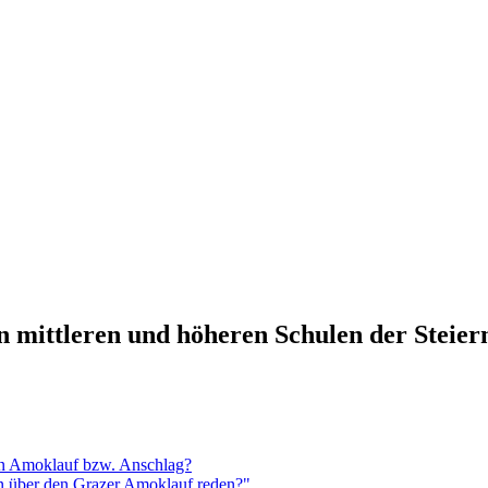
n mittleren und höheren Schulen der Steie
en Amoklauf bzw. Anschlag?
n über den Grazer Amoklauf reden?"