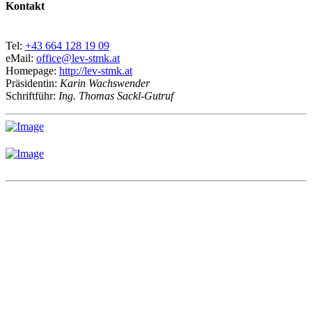
Kontakt
Tel:
+43 664 128 19 09
eMail:
office@lev-stmk.at
Homepage:
http://lev-stmk.at
Präsidentin:
Karin Wachswender
Schriftführ:
Ing. Thomas Sackl-Gutruf