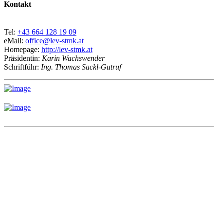
Kontakt
Tel:
+43 664 128 19 09
eMail:
office@lev-stmk.at
Homepage:
http://lev-stmk.at
Präsidentin:
Karin Wachswender
Schriftführ:
Ing. Thomas Sackl-Gutruf