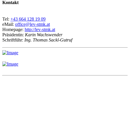
Kontakt
Tel:
+43 664 128 19 09
eMail:
office@lev-stmk.at
Homepage:
http://lev-stmk.at
Präsidentin:
Karin Wachswender
Schriftführ:
Ing. Thomas Sackl-Gutruf