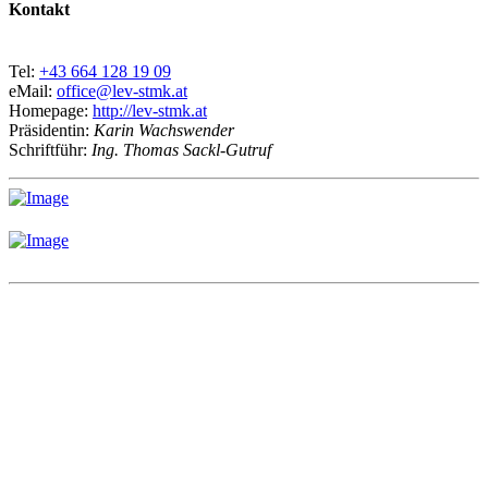
Kontakt
Tel:
+43 664 128 19 09
eMail:
office@lev-stmk.at
Homepage:
http://lev-stmk.at
Präsidentin:
Karin Wachswender
Schriftführ:
Ing. Thomas Sackl-Gutruf