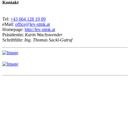
Kontakt
Tel:
+43 664 128 19 09
eMail:
office@lev-stmk.at
Homepage:
http://lev-stmk.at
Präsidentin:
Karin Wachswender
Schriftführ:
Ing. Thomas Sackl-Gutruf