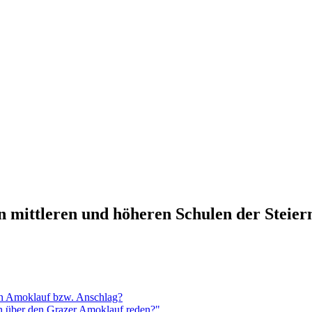
n mittleren und höheren Schulen der Steie
en Amoklauf bzw. Anschlag?
n über den Grazer Amoklauf reden?"