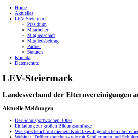
Home
Aktuelles
LEV Steiermark
Präsidium
Mitarbeiter
Mitgliedschaft
Mitgliedsbeitrag
Partner
Statuten
Kontakt
Datenschutz
LEV-Steiermark
Landesverband der Elternvereinigungen a
Aktuelle Meldungen
Der Schulsportwochen-100er
Einladung zur großen Bildungsumfrage
Wie spreche ich mit meinem Kind bzw. Jugendlichen über ein
Webinar "Drüber sprechen - wie mit Schülerinnen und Schüler