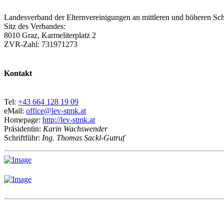
Landesverband der Elternvereinigungen an mittleren und höheren Sch
Sitz des Verbandes:
8010 Graz, Karmeliterplatz 2
ZVR-Zahl: 731971273
Kontakt
Tel:
+43 664 128 19 09
eMail:
office@lev-stmk.at
Homepage:
http://lev-stmk.at
Präsidentin:
Karin Wachswender
Schriftführ:
Ing. Thomas Sackl-Gutruf