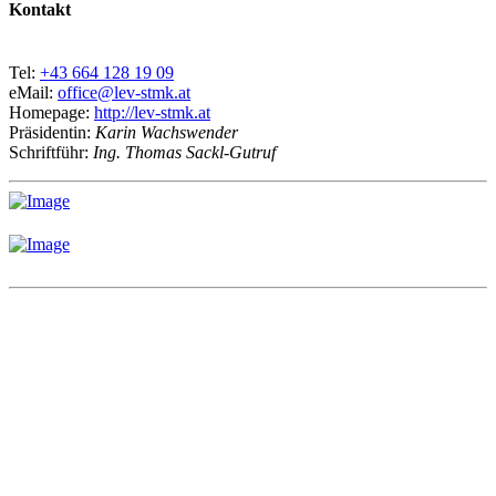
Kontakt
Tel:
+43 664 128 19 09
eMail:
office@lev-stmk.at
Homepage:
http://lev-stmk.at
Präsidentin:
Karin Wachswender
Schriftführ:
Ing. Thomas Sackl-Gutruf