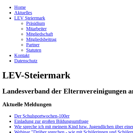
Home
Aktuelles
LEV Steiermark
Präsidium
Mitarbeiter
Mitgliedschaft
Mitgliedsbeitrag
Partner
Statuten
Kontakt
Datenschutz
LEV-Steiermark
Landesverband der Elternvereinigungen a
Aktuelle Meldungen
Der Schulsportwochen-100er
Einladung zur großen Bildungsumfrage
Wie spreche ich mit meinem Kind bzw. Jugendlichen über ein
Webinar "Drüber sprechen - wie mit Schülerinnen und Schüler