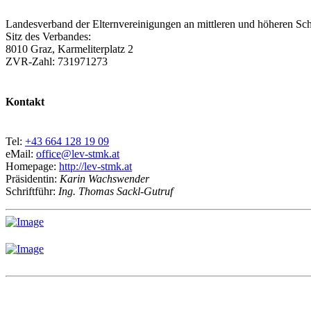
Landesverband der Elternvereinigungen an mittleren und höheren Sch
Sitz des Verbandes:
8010 Graz, Karmeliterplatz 2
ZVR-Zahl: 731971273
Kontakt
Tel:
+43 664 128 19 09
eMail:
office@lev-stmk.at
Homepage:
http://lev-stmk.at
Präsidentin:
Karin Wachswender
Schriftführ:
Ing. Thomas Sackl-Gutruf