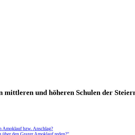
n mittleren und höheren Schulen der Steie
en Amoklauf bzw. Anschlag?
n über den Grazer Amoklauf reden?"