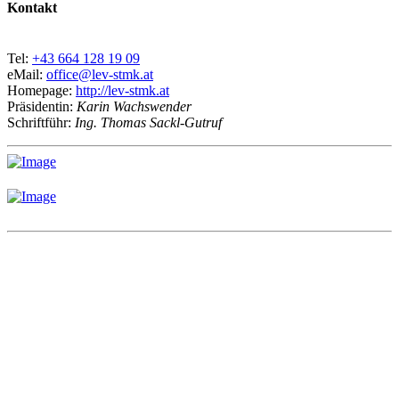
Kontakt
Tel:
+43 664 128 19 09
eMail:
office@lev-stmk.at
Homepage:
http://lev-stmk.at
Präsidentin:
Karin Wachswender
Schriftführ:
Ing. Thomas Sackl-Gutruf