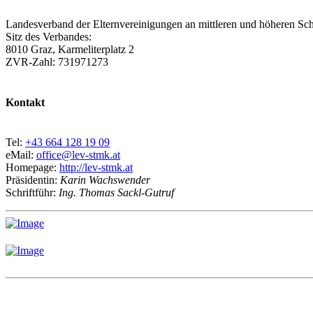
Landesverband der Elternvereinigungen an mittleren und höheren Sch
Sitz des Verbandes:
8010 Graz, Karmeliterplatz 2
ZVR-Zahl: 731971273
Kontakt
Tel:
+43 664 128 19 09
eMail:
office@lev-stmk.at
Homepage:
http://lev-stmk.at
Präsidentin:
Karin Wachswender
Schriftführ:
Ing. Thomas Sackl-Gutruf