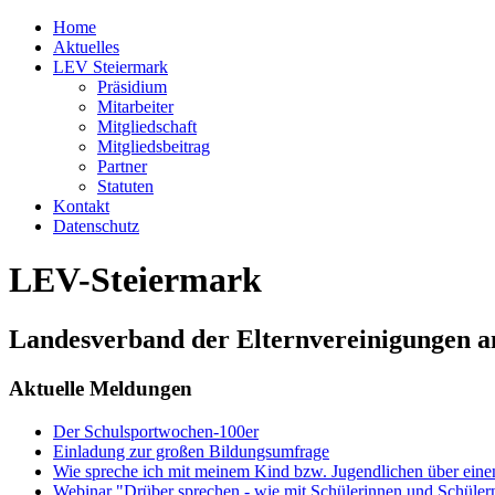
Home
Aktuelles
LEV Steiermark
Präsidium
Mitarbeiter
Mitgliedschaft
Mitgliedsbeitrag
Partner
Statuten
Kontakt
Datenschutz
LEV-Steiermark
Landesverband der Elternvereinigungen a
Aktuelle Meldungen
Der Schulsportwochen-100er
Einladung zur großen Bildungsumfrage
Wie spreche ich mit meinem Kind bzw. Jugendlichen über ein
Webinar "Drüber sprechen - wie mit Schülerinnen und Schüler