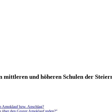
n mittleren und höheren Schulen der Steie
en Amoklauf bzw. Anschlag?
n über den Grazer Amoklauf reden?"