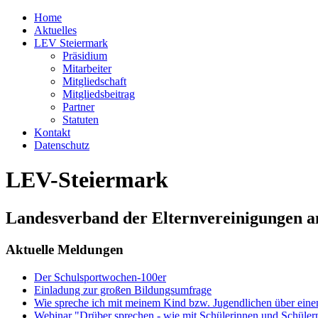
Home
Aktuelles
LEV Steiermark
Präsidium
Mitarbeiter
Mitgliedschaft
Mitgliedsbeitrag
Partner
Statuten
Kontakt
Datenschutz
LEV-Steiermark
Landesverband der Elternvereinigungen a
Aktuelle Meldungen
Der Schulsportwochen-100er
Einladung zur großen Bildungsumfrage
Wie spreche ich mit meinem Kind bzw. Jugendlichen über ein
Webinar "Drüber sprechen - wie mit Schülerinnen und Schüler