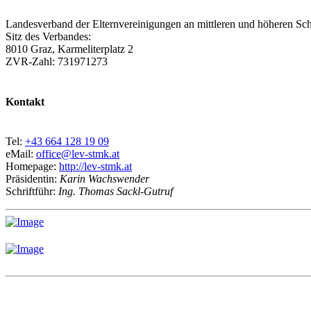
Landesverband der Elternvereinigungen an mittleren und höheren Sch
Sitz des Verbandes:
8010 Graz, Karmeliterplatz 2
ZVR-Zahl: 731971273
Kontakt
Tel:
+43 664 128 19 09
eMail:
office@lev-stmk.at
Homepage:
http://lev-stmk.at
Präsidentin:
Karin Wachswender
Schriftführ:
Ing. Thomas Sackl-Gutruf