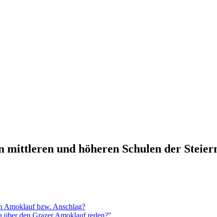
n mittleren und höheren Schulen der Steie
en Amoklauf bzw. Anschlag?
n über den Grazer Amoklauf reden?"