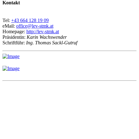
Kontakt
Tel:
+43 664 128 19 09
eMail:
office@lev-stmk.at
Homepage:
http://lev-stmk.at
Präsidentin:
Karin Wachswender
Schriftführ:
Ing. Thomas Sackl-Gutruf