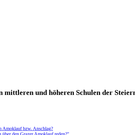
n mittleren und höheren Schulen der Steie
en Amoklauf bzw. Anschlag?
n über den Grazer Amoklauf reden?"