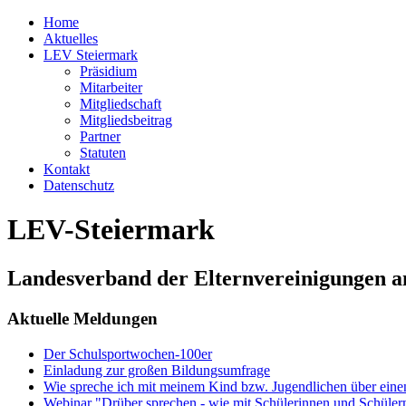
Home
Aktuelles
LEV Steiermark
Präsidium
Mitarbeiter
Mitgliedschaft
Mitgliedsbeitrag
Partner
Statuten
Kontakt
Datenschutz
LEV-Steiermark
Landesverband der Elternvereinigungen a
Aktuelle Meldungen
Der Schulsportwochen-100er
Einladung zur großen Bildungsumfrage
Wie spreche ich mit meinem Kind bzw. Jugendlichen über ein
Webinar "Drüber sprechen - wie mit Schülerinnen und Schüler