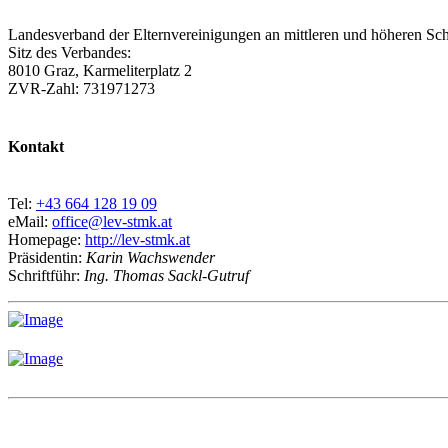
Landesverband der Elternvereinigungen an mittleren und höheren Sch
Sitz des Verbandes:
8010 Graz, Karmeliterplatz 2
ZVR-Zahl: 731971273
Kontakt
Tel:
+43 664 128 19 09
eMail:
office@lev-stmk.at
Homepage:
http://lev-stmk.at
Präsidentin:
Karin Wachswender
Schriftführ:
Ing. Thomas Sackl-Gutruf