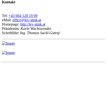
Kontakt
Tel:
+43 664 128 19 09
eMail:
office@lev-stmk.at
Homepage:
http://lev-stmk.at
Präsidentin:
Karin Wachswender
Schriftführ:
Ing. Thomas Sackl-Gutruf