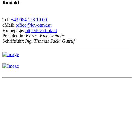
Kontakt
Tel:
+43 664 128 19 09
eMail:
office@lev-stmk.at
Homepage:
http://lev-stmk.at
Präsidentin:
Karin Wachswender
Schriftführ:
Ing. Thomas Sackl-Gutruf