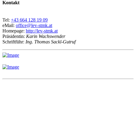
Kontakt
Tel:
+43 664 128 19 09
eMail:
office@lev-stmk.at
Homepage:
http://lev-stmk.at
Präsidentin:
Karin Wachswender
Schriftführ:
Ing. Thomas Sackl-Gutruf