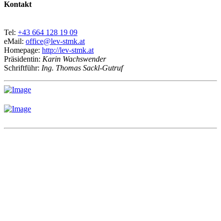
Kontakt
Tel:
+43 664 128 19 09
eMail:
office@lev-stmk.at
Homepage:
http://lev-stmk.at
Präsidentin:
Karin Wachswender
Schriftführ:
Ing. Thomas Sackl-Gutruf