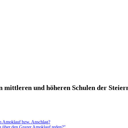
n mittleren und höheren Schulen der Steie
en Amoklauf bzw. Anschlag?
n über den Grazer Amoklauf reden?"