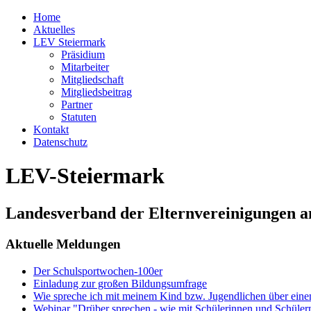
Home
Aktuelles
LEV Steiermark
Präsidium
Mitarbeiter
Mitgliedschaft
Mitgliedsbeitrag
Partner
Statuten
Kontakt
Datenschutz
LEV-Steiermark
Landesverband der Elternvereinigungen a
Aktuelle Meldungen
Der Schulsportwochen-100er
Einladung zur großen Bildungsumfrage
Wie spreche ich mit meinem Kind bzw. Jugendlichen über ein
Webinar "Drüber sprechen - wie mit Schülerinnen und Schüler