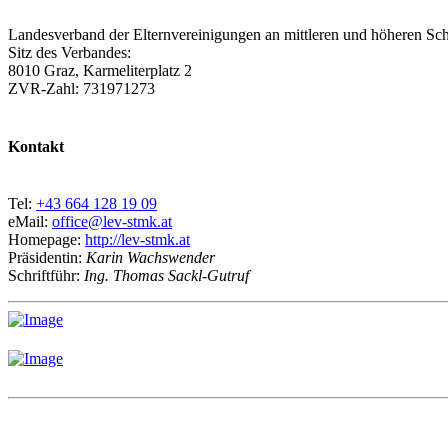
Landesverband der Elternvereinigungen an mittleren und höheren Sch
Sitz des Verbandes:
8010 Graz, Karmeliterplatz 2
ZVR-Zahl: 731971273
Kontakt
Tel:
+43 664 128 19 09
eMail:
office@lev-stmk.at
Homepage:
http://lev-stmk.at
Präsidentin:
Karin Wachswender
Schriftführ:
Ing. Thomas Sackl-Gutruf